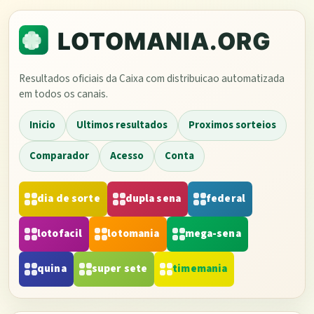
Resultados oficiais da Caixa com distribuicao automatizada
em todos os canais.
Inicio
Ultimos resultados
Proximos sorteios
Comparador
Acesso
Conta
dia de sorte
dupla sena
federal
lotofacil
lotomania
mega-sena
quina
super sete
timemania