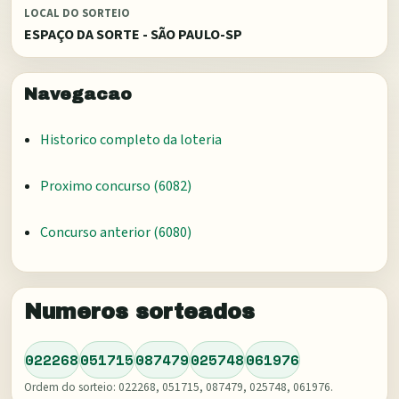
LOCAL DO SORTEIO
ESPAÇO DA SORTE - SÃO PAULO-SP
Navegacao
Historico completo da loteria
Proximo concurso (
6082
)
Concurso anterior (
6080
)
Numeros sorteados
022268
051715
087479
025748
061976
Ordem do sorteio:
022268, 051715, 087479, 025748, 061976
.