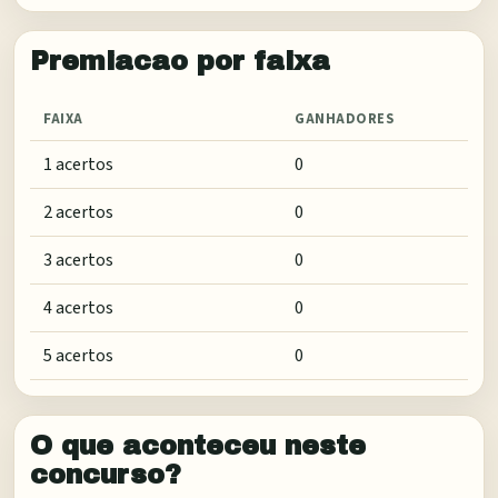
Premiacao por faixa
FAIXA
GANHADORES
1 acertos
0
2 acertos
0
3 acertos
0
4 acertos
0
5 acertos
0
O que aconteceu neste
concurso?