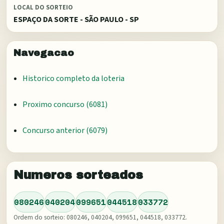
LOCAL DO SORTEIO
ESPAÇO DA SORTE - SÃO PAULO - SP
Navegacao
Historico completo da loteria
Proximo concurso (
6081
)
Concurso anterior (
6079
)
Numeros sorteados
080246
040204
099651
044518
033772
Ordem do sorteio:
080246, 040204, 099651, 044518, 033772
.