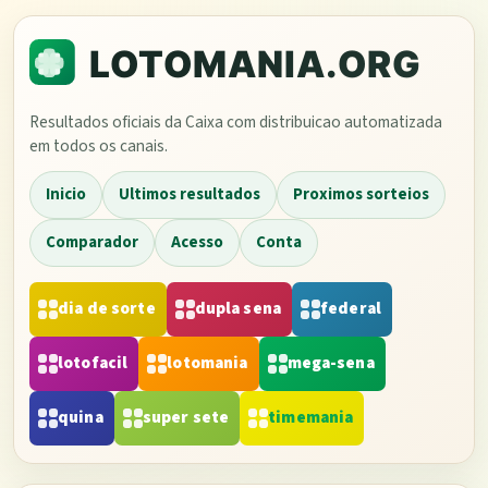
Resultados oficiais da Caixa com distribuicao automatizada
em todos os canais.
Inicio
Ultimos resultados
Proximos sorteios
Comparador
Acesso
Conta
dia de sorte
dupla sena
federal
lotofacil
lotomania
mega-sena
quina
super sete
timemania