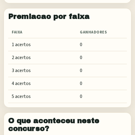
Premiacao por faixa
FAIXA
GANHADORES
1 acertos
0
2 acertos
0
3 acertos
0
4 acertos
0
5 acertos
0
O que aconteceu neste
concurso?