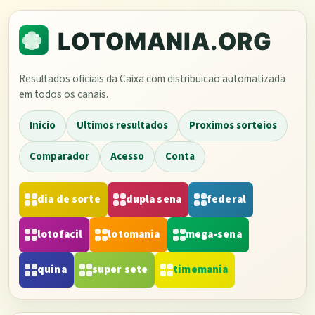
Resultados oficiais da Caixa com distribuicao automatizada
em todos os canais.
Inicio
Ultimos resultados
Proximos sorteios
Comparador
Acesso
Conta
dia de sorte
dupla sena
federal
lotofacil
lotomania
mega-sena
quina
super sete
timemania