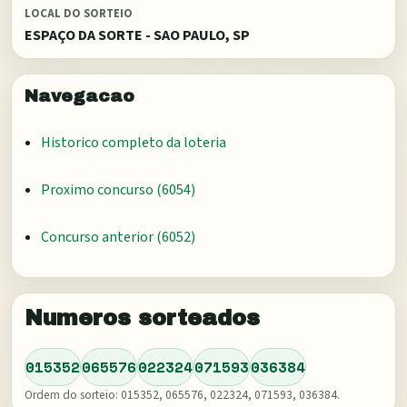
LOCAL DO SORTEIO
ESPAÇO DA SORTE - SAO PAULO, SP
Navegacao
Historico completo da loteria
Proximo concurso (
6054
)
Concurso anterior (
6052
)
Numeros sorteados
015352
065576
022324
071593
036384
Ordem do sorteio:
015352, 065576, 022324, 071593, 036384
.