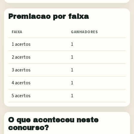
Premiacao por faixa
FAIXA
GANHADORES
1 acertos
1
2 acertos
1
3 acertos
1
4 acertos
1
5 acertos
1
O que aconteceu neste
concurso?