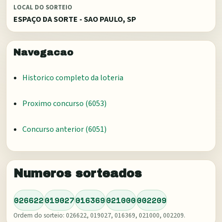
LOCAL DO SORTEIO
ESPAÇO DA SORTE - SAO PAULO, SP
Navegacao
Historico completo da loteria
Proximo concurso (
6053
)
Concurso anterior (
6051
)
Numeros sorteados
026622
019027
016369
021000
002209
Ordem do sorteio:
026622, 019027, 016369, 021000, 002209
.