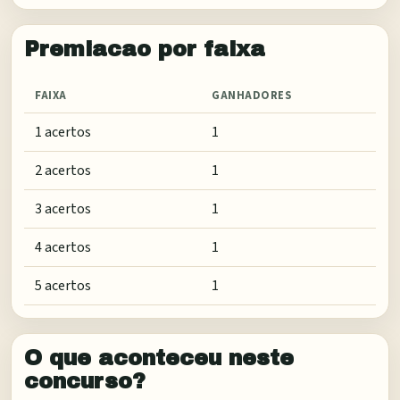
Premiacao por faixa
FAIXA
GANHADORES
1 acertos
1
2 acertos
1
3 acertos
1
4 acertos
1
5 acertos
1
O que aconteceu neste
concurso?