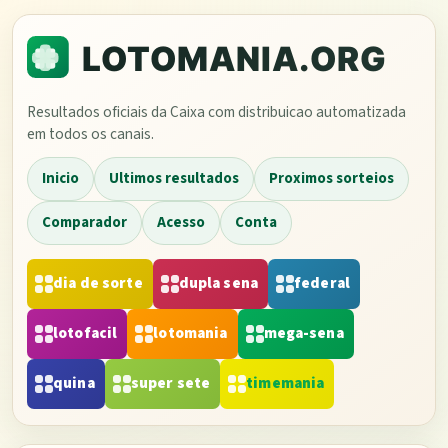
Resultados oficiais da Caixa com distribuicao automatizada
em todos os canais.
Inicio
Ultimos resultados
Proximos sorteios
Comparador
Acesso
Conta
dia de sorte
dupla sena
federal
lotofacil
lotomania
mega-sena
quina
super sete
timemania