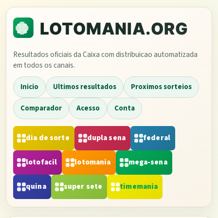
Resultados oficiais da Caixa com distribuicao automatizada
em todos os canais.
Inicio
Ultimos resultados
Proximos sorteios
Comparador
Acesso
Conta
dia de sorte
dupla sena
federal
lotofacil
lotomania
mega-sena
quina
super sete
timemania