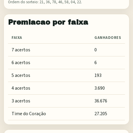
Ordem do sorteio:
21, 36, 78, 46, 58, 04, 22
.
Premiacao por faixa
FAIXA
GANHADORES
7 acertos
0
6 acertos
6
5 acertos
193
4 acertos
3.690
3 acertos
36.676
Time do Coração
27.205