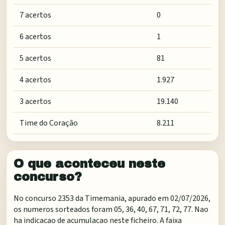
7 acertos
0
6 acertos
1
5 acertos
81
4 acertos
1.927
3 acertos
19.140
Time do Coração
8.211
O que aconteceu neste
concurso?
No concurso 2353 da Timemania, apurado em 02/07/2026,
os numeros sorteados foram 05, 36, 40, 67, 71, 72, 77. Nao
ha indicacao de acumulacao neste ficheiro. A faixa