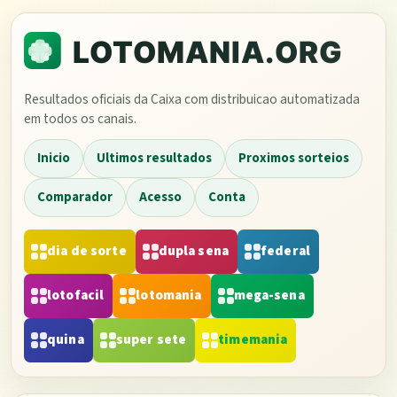
Resultados oficiais da Caixa com distribuicao automatizada
em todos os canais.
Inicio
Ultimos resultados
Proximos sorteios
Comparador
Acesso
Conta
dia de sorte
dupla sena
federal
lotofacil
lotomania
mega-sena
quina
super sete
timemania