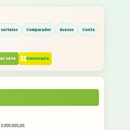
 sorteios
Comparador
Acesso
Conta
er sete
timemania
 3.000.000,00
.