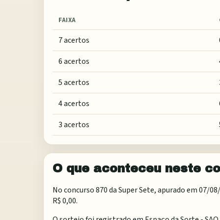
FAIXA
7 acertos
6 acertos
5 acertos
4 acertos
3 acertos
O que aconteceu neste c
No concurso 870 da Super Sete, apurado em 07/08/20
R$ 0,00.
O sorteio foi registrado em
Espaço da Sorte - SAO