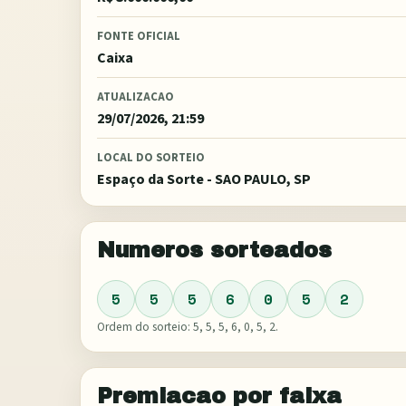
FONTE OFICIAL
Caixa
ATUALIZACAO
29/07/2026, 21:59
LOCAL DO SORTEIO
Espaço da Sorte - SAO PAULO, SP
Numeros sorteados
5
5
5
6
0
5
2
Ordem do sorteio:
5, 5, 5, 6, 0, 5, 2
.
Premiacao por faixa