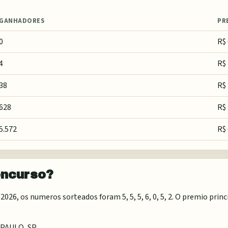
GANHADORES
PR
0
R$ 
4
R$ 
38
R$ 
628
R$ 
5.572
R$ 
oncurso?
26, os numeros sorteados foram 5, 5, 5, 6, 0, 5, 2. O premio princ
 PAULO, SP
.