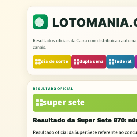
Resultados oficiais da Caixa com distribuicao autom
canais.
dia de sorte
dupla sena
federal
RESULTADO OFICIAL
super sete
Resultado da
Super Sete
870
: n
Resultado oficial da
Super Sete
referente ao conc