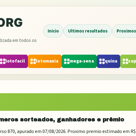
Inicio
Ultimos resultados
Proximos
atizada em todos os
lotofacil
lotomania
mega-sena
quina
sup
úmeros sorteados, ganhadores e prêmio
urso
870
, apurado em
07/08/2026
. Proximo premio estimado em
R$