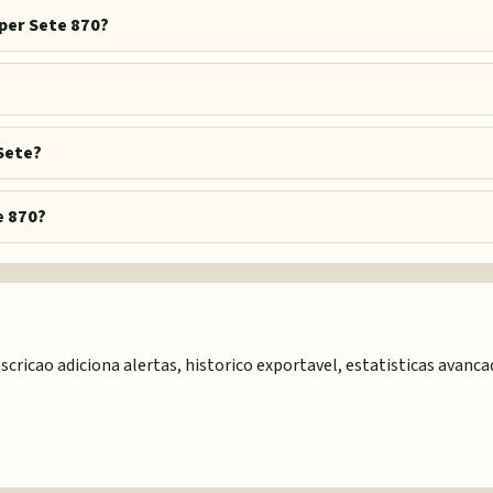
per Sete 870?
Sete?
e 870?
scricao adiciona alertas, historico exportavel, estatisticas avanc