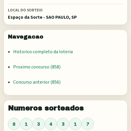
LOCAL DO SORTEIO
Espaço da Sorte - SAO PAULO, SP
Navegacao
Historico completo da loteria
Proximo concurso (
858
)
Concurso anterior (
856
)
Numeros sorteados
8
1
3
4
3
1
7