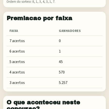
Ordem do sorteio:
8, 1, 3, 4, 3, 1, 7
.
Premiacao por faixa
FAIXA
GANHADORES
7 acertos
0
6 acertos
1
5 acertos
45
4 acertos
570
3 acertos
5.257
O que aconteceu neste
concurso?