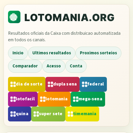
Resultados oficiais da Caixa com distribuicao automatizada
em todos os canais.
Inicio
Ultimos resultados
Proximos sorteios
Comparador
Acesso
Conta
dia de sorte
dupla sena
federal
lotofacil
lotomania
mega-sena
quina
super sete
timemania