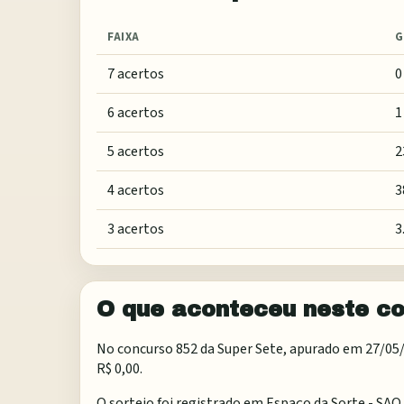
FAIXA
G
7 acertos
0
6 acertos
1
5 acertos
2
4 acertos
3
3 acertos
3
O que aconteceu neste c
No concurso 852 da Super Sete, apurado em 27/05/20
R$ 0,00.
O sorteio foi registrado em
Espaço da Sorte - SAO