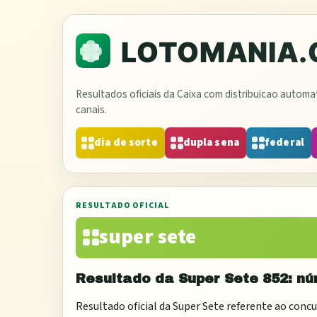
Resultados oficiais da Caixa com distribuicao autom
canais.
dia de sorte
dupla sena
federal
RESULTADO OFICIAL
super sete
Resultado da
Super Sete
852
: n
Resultado oficial da
Super Sete
referente ao conc