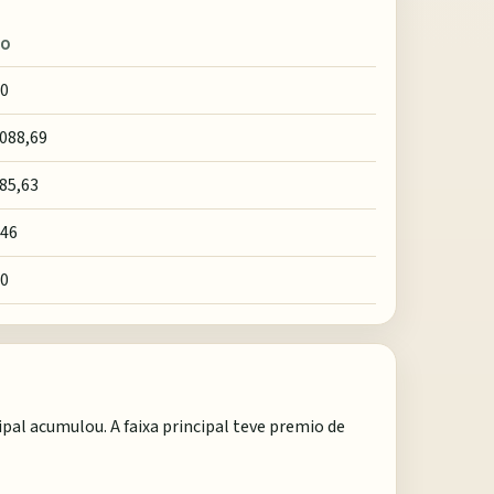
IO
00
.088,69
185,63
,46
00
ipal acumulou. A faixa principal teve premio de