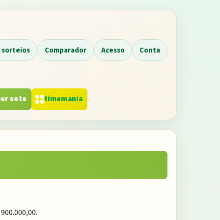
 sorteios
Comparador
Acesso
Conta
er sete
timemania
 900.000,00
.