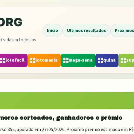
Inicio
Ultimos resultados
Proximos
atizada em todos os
lotofacil
lotomania
mega-sena
quina
sup
úmeros sorteados, ganhadores e prêmio
urso
852
, apurado em
27/05/2026
. Proximo premio estimado em
R$