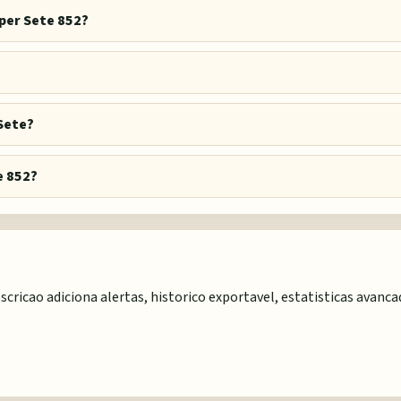
per Sete 852?
Sete?
e 852?
scricao adiciona alertas, historico exportavel, estatisticas avanc