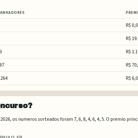
ANHADORES
PREM
R$ 0,
R$ 19
3
R$ 1.
87
R$ 70
.264
R$ 6,
oncurso?
26, os numeros sorteados foram 7, 6, 8, 4, 6, 4, 5. O premio princ
 PAULO, SP
.