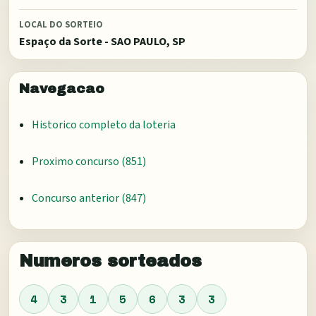
LOCAL DO SORTEIO
Espaço da Sorte - SAO PAULO, SP
Navegacao
Historico completo da loteria
Proximo concurso (
851
)
Concurso anterior (
847
)
Numeros sorteados
4
3
1
5
6
3
3