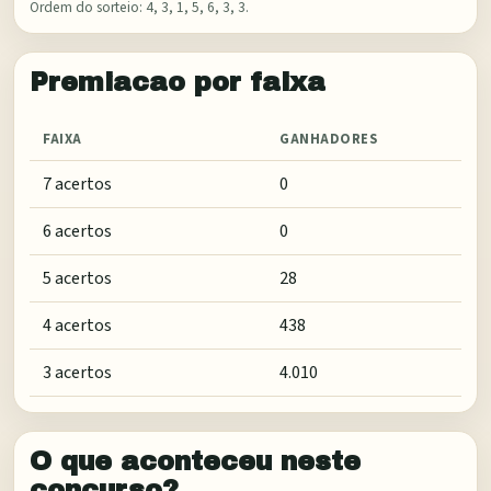
Ordem do sorteio:
4, 3, 1, 5, 6, 3, 3
.
Premiacao por faixa
FAIXA
GANHADORES
7 acertos
0
6 acertos
0
5 acertos
28
4 acertos
438
3 acertos
4.010
O que aconteceu neste
concurso?