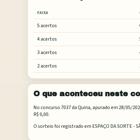
FAIXA
5 acertos
4 acertos
3 acertos
2 acertos
O que aconteceu neste c
No concurso 7037 da Quina, apurado em 28/05/2026,
R$ 0,00.
O sorteio foi registrado em
ESPAÇO DA SORTE - S