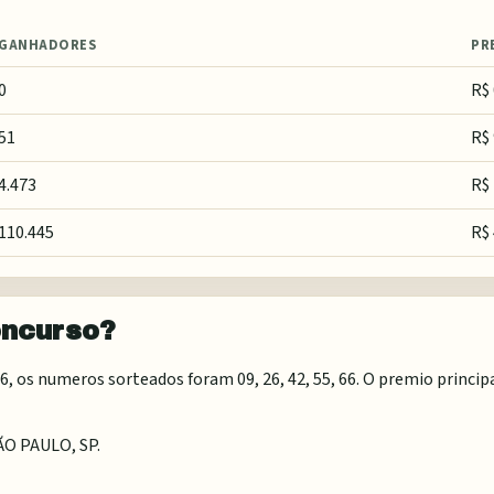
GANHADORES
PR
0
R$ 
51
R$ 
4.473
R$
110.445
R$ 
oncurso?
 os numeros sorteados foram 09, 26, 42, 55, 66. O premio principa
ÃO PAULO, SP
.