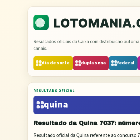
Resultados oficiais da Caixa com distribuicao autom
canais.
dia de sorte
dupla sena
federal
RESULTADO OFICIAL
quina
Resultado da
Quina
7037
: númer
Resultado oficial da
Quina
referente ao concurso
7