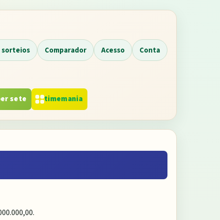
 sorteios
Comparador
Acesso
Conta
er sete
timemania
000.000,00
.