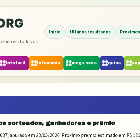
Inicio
Ultimos resultados
Proximos
atizada em todos os
lotofacil
lotomania
mega-sena
quina
sup
os sorteados, ganhadores e prêmio
037
, apurado em
28/05/2026
. Proximo premio estimado em
R$ 12.