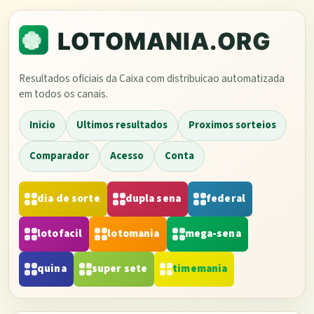
Resultados oficiais da Caixa com distribuicao automatizada
em todos os canais.
Inicio
Ultimos resultados
Proximos sorteios
Comparador
Acesso
Conta
dia de sorte
dupla sena
federal
lotofacil
lotomania
mega-sena
quina
super sete
timemania