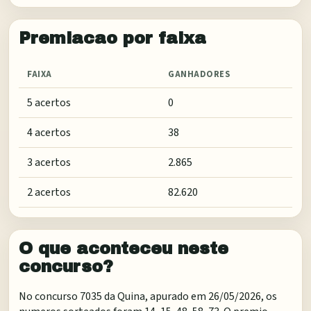
Premiacao por faixa
FAIXA
GANHADORES
5 acertos
0
4 acertos
38
3 acertos
2.865
2 acertos
82.620
O que aconteceu neste
concurso?
No concurso 7035 da Quina, apurado em 26/05/2026, os