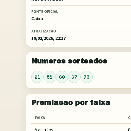
FONTE OFICIAL
Caixa
ATUALIZACAO
10/02/2026, 22:17
Numeros sorteados
21
51
60
67
73
Premiacao por faixa
FAIXA
G
5 acertos
0