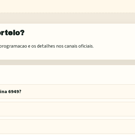
rteio?
rogramacao e os detalhes nos canais oficiais.
ina 6949?