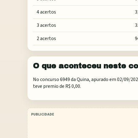
4 acertos
3
3 acertos
3
2 acertos
9
O que aconteceu neste c
No concurso 6949 da Quina, apurado em 02/09/2026,
teve premio de R$ 0,00.