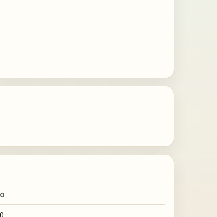
IO
00