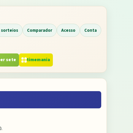
 sorteios
Comparador
Acesso
Conta
er sete
timemania
0
.