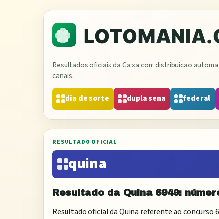
Resultados oficiais da Caixa com distribuicao autom
canais.
dia de sorte
dupla sena
federal
RESULTADO OFICIAL
quina
Resultado da
Quina
6949
: númer
Resultado oficial da
Quina
referente ao concurso
6