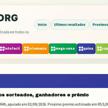
Inicio
Ultimos resultados
Proximos
atizada em todos os
lotofacil
lotomania
mega-sena
quina
sup
os sorteados, ganhadores e prêmio
949
, apurado em
02/09/2026
. Proximo premio estimado em
R$ 0,0