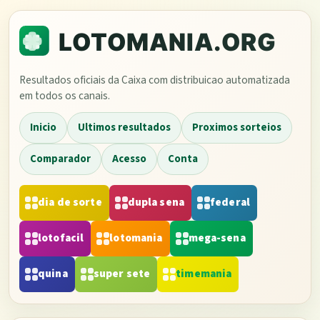
Resultados oficiais da Caixa com distribuicao automatizada
em todos os canais.
Inicio
Ultimos resultados
Proximos sorteios
Comparador
Acesso
Conta
dia de sorte
dupla sena
federal
lotofacil
lotomania
mega-sena
quina
super sete
timemania