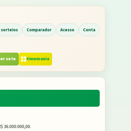
 sorteios
Comparador
Acesso
Conta
er sete
timemania
$ 36.000.000,00
.