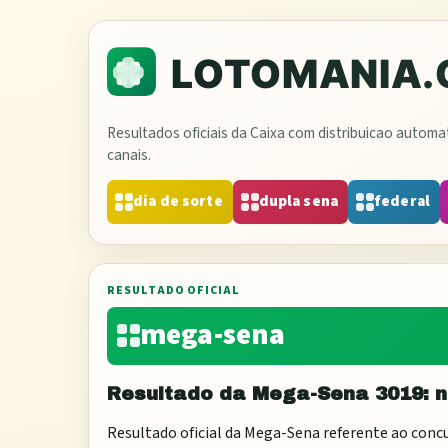
Resultados oficiais da Caixa com distribuicao autom
canais.
dia de sorte
dupla sena
federal
RESULTADO OFICIAL
mega-sena
Resultado da
Mega-Sena
3019
: 
Resultado oficial da
Mega-Sena
referente ao conc