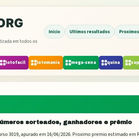
Inicio
Ultimos resultados
Proximos
atizada em todos os
lotofacil
lotomania
mega-sena
quina
sup
números sorteados, ganhadores e prêmio
urso
3019
, apurado em
16/06/2026
. Proximo premio estimado em
R