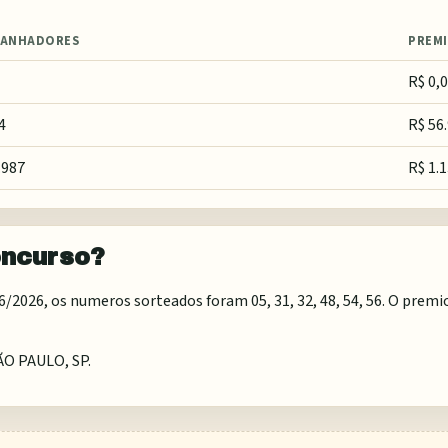
ANHADORES
PREM
R$ 0,
4
R$ 56
.987
R$ 1.
oncurso?
026, os numeros sorteados foram 05, 31, 32, 48, 54, 56. O premio 
ÃO PAULO, SP
.