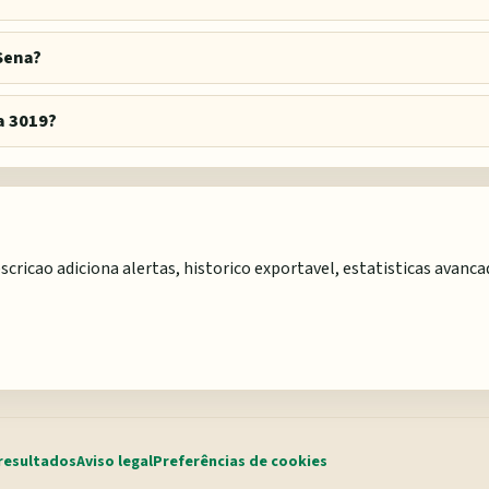
Sena?
a 3019?
scricao adiciona alertas, historico exportavel, estatisticas avanc
resultados
Aviso legal
Preferências de cookies