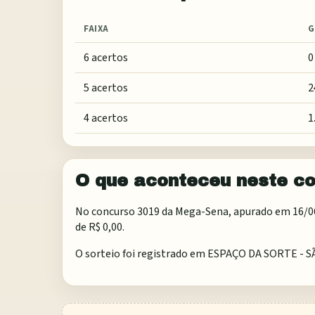
FAIXA
G
6 acertos
0
5 acertos
2
4 acertos
1
O que aconteceu neste c
No concurso 3019 da Mega-Sena, apurado em 16/06/2
de R$ 0,00.
O sorteio foi registrado em
ESPAÇO DA SORTE - S