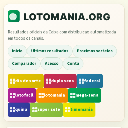
Resultados oficiais da Caixa com distribuicao automatizada
em todos os canais.
Inicio
Ultimos resultados
Proximos sorteios
Comparador
Acesso
Conta
dia de sorte
dupla sena
federal
lotofacil
lotomania
mega-sena
quina
super sete
timemania