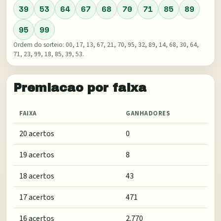
39
53
64
67
68
70
71
85
89
95
99
Ordem do sorteio:
00, 17, 13, 67, 21, 70, 95, 32, 89, 14, 68, 30, 64,
71, 23, 99, 18, 85, 39, 53
.
Premiacao por faixa
FAIXA
GANHADORES
20 acertos
0
19 acertos
8
18 acertos
43
17 acertos
471
16 acertos
2.770