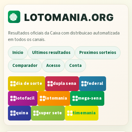
Resultados oficiais da Caixa com distribuicao automatizada
em todos os canais.
Inicio
Ultimos resultados
Proximos sorteios
Comparador
Acesso
Conta
dia de sorte
dupla sena
federal
lotofacil
lotomania
mega-sena
quina
super sete
timemania