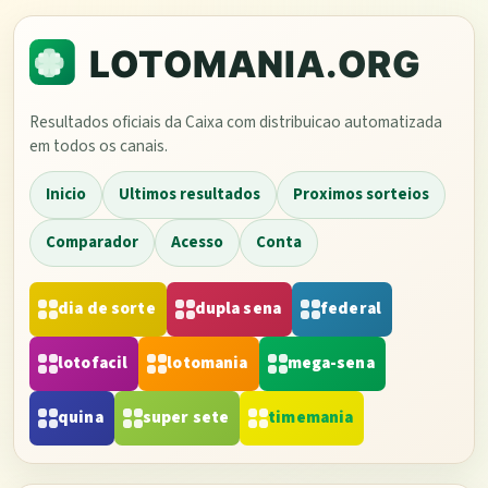
Resultados oficiais da Caixa com distribuicao automatizada
em todos os canais.
Inicio
Ultimos resultados
Proximos sorteios
Comparador
Acesso
Conta
dia de sorte
dupla sena
federal
lotofacil
lotomania
mega-sena
quina
super sete
timemania