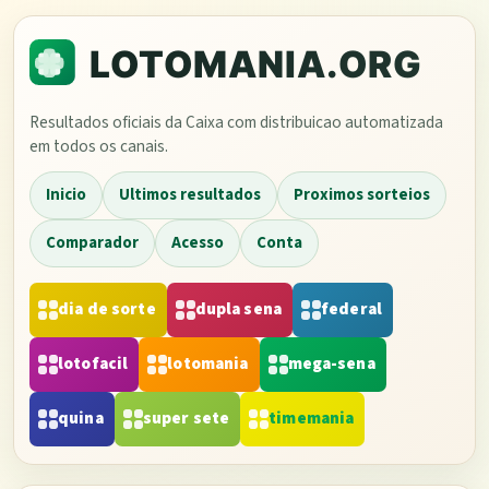
Resultados oficiais da Caixa com distribuicao automatizada
em todos os canais.
Inicio
Ultimos resultados
Proximos sorteios
Comparador
Acesso
Conta
dia de sorte
dupla sena
federal
lotofacil
lotomania
mega-sena
quina
super sete
timemania