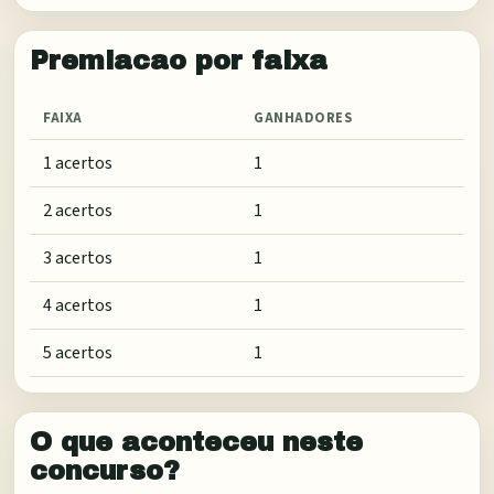
Premiacao por faixa
FAIXA
GANHADORES
1 acertos
1
2 acertos
1
3 acertos
1
4 acertos
1
5 acertos
1
O que aconteceu neste
concurso?