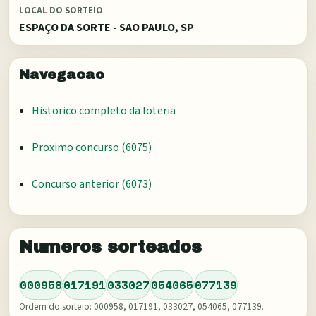
LOCAL DO SORTEIO
ESPAÇO DA SORTE - SAO PAULO, SP
Navegacao
Historico completo da loteria
Proximo concurso (
6075
)
Concurso anterior (
6073
)
Numeros sorteados
000958
017191
033027
054065
077139
Ordem do sorteio:
000958, 017191, 033027, 054065, 077139
.