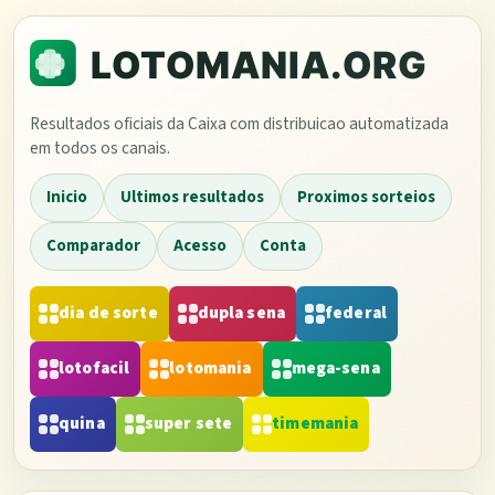
Resultados oficiais da Caixa com distribuicao automatizada
em todos os canais.
Inicio
Ultimos resultados
Proximos sorteios
Comparador
Acesso
Conta
dia de sorte
dupla sena
federal
lotofacil
lotomania
mega-sena
quina
super sete
timemania