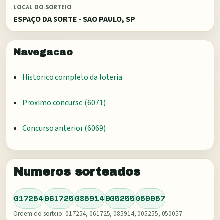
LOCAL DO SORTEIO
ESPAÇO DA SORTE - SAO PAULO, SP
Navegacao
Historico completo da loteria
Proximo concurso (
6071
)
Concurso anterior (
6069
)
Numeros sorteados
017254
061725
085914
005255
050057
Ordem do sorteio:
017254, 061725, 085914, 005255, 050057
.