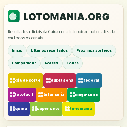
Resultados oficiais da Caixa com distribuicao automatizada
em todos os canais.
Inicio
Ultimos resultados
Proximos sorteios
Comparador
Acesso
Conta
dia de sorte
dupla sena
federal
lotofacil
lotomania
mega-sena
quina
super sete
timemania