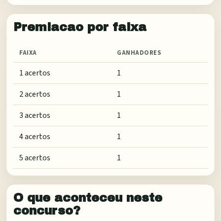
Premiacao por faixa
FAIXA
GANHADORES
1 acertos
1
2 acertos
1
3 acertos
1
4 acertos
1
5 acertos
1
O que aconteceu neste
concurso?