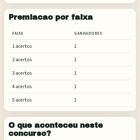
Premiacao por faixa
FAIXA
GANHADORES
1 acertos
1
2 acertos
1
3 acertos
1
4 acertos
1
5 acertos
1
O que aconteceu neste
concurso?