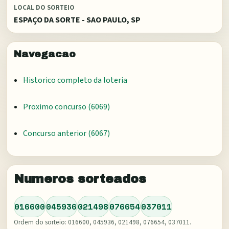
LOCAL DO SORTEIO
ESPAÇO DA SORTE - SAO PAULO, SP
Navegacao
Historico completo da loteria
Proximo concurso (
6069
)
Concurso anterior (
6067
)
Numeros sorteados
016600
045936
021498
076654
037011
Ordem do sorteio:
016600, 045936, 021498, 076654, 037011
.