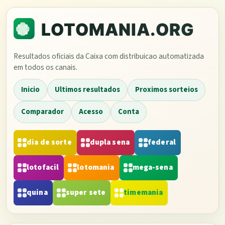
Resultados oficiais da Caixa com distribuicao automatizada
em todos os canais.
Inicio
Ultimos resultados
Proximos sorteios
Comparador
Acesso
Conta
dia de sorte
dupla sena
federal
lotofacil
lotomania
mega-sena
quina
super sete
timemania