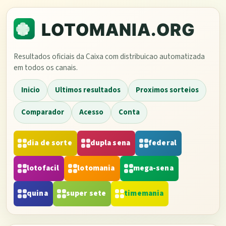
Resultados oficiais da Caixa com distribuicao automatizada
em todos os canais.
Inicio
Ultimos resultados
Proximos sorteios
Comparador
Acesso
Conta
dia de sorte
dupla sena
federal
lotofacil
lotomania
mega-sena
quina
super sete
timemania