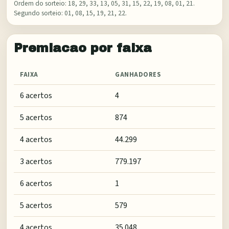
Ordem do sorteio:
18, 29, 33, 13, 05, 31, 15, 22, 19, 08, 01, 21
.
Segundo sorteio:
01, 08, 15, 19, 21, 22
.
Premiacao por faixa
FAIXA
GANHADORES
6 acertos
4
5 acertos
874
4 acertos
44.299
3 acertos
779.197
6 acertos
1
5 acertos
579
4 acertos
35.048