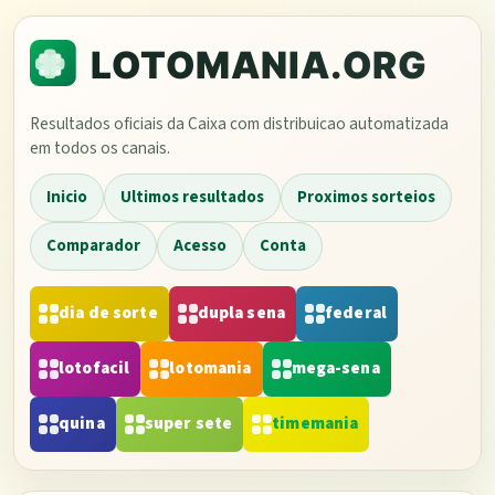
Resultados oficiais da Caixa com distribuicao automatizada
em todos os canais.
Inicio
Ultimos resultados
Proximos sorteios
Comparador
Acesso
Conta
dia de sorte
dupla sena
federal
lotofacil
lotomania
mega-sena
quina
super sete
timemania