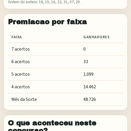
Ordem do sorteio:
18, 15, 16, 22, 31, 07, 20
.
Premiacao por faixa
FAIXA
GANHADORES
7 acertos
0
6 acertos
33
5 acertos
1.099
4 acertos
14.462
Mês da Sorte
48.726
O que aconteceu neste
concurso?