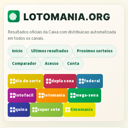
Resultados oficiais da Caixa com distribuicao automatizada
em todos os canais.
Inicio
Ultimos resultados
Proximos sorteios
Comparador
Acesso
Conta
dia de sorte
dupla sena
federal
lotofacil
lotomania
mega-sena
quina
super sete
timemania