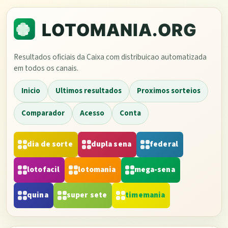
Resultados oficiais da Caixa com distribuicao automatizada
em todos os canais.
Inicio
Ultimos resultados
Proximos sorteios
Comparador
Acesso
Conta
dia de sorte
dupla sena
federal
lotofacil
lotomania
mega-sena
quina
super sete
timemania