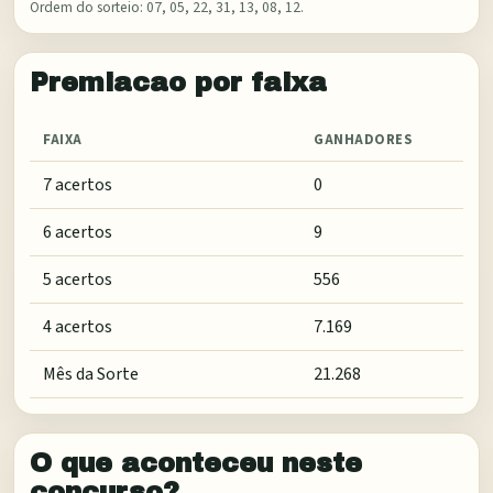
Ordem do sorteio:
07, 05, 22, 31, 13, 08, 12
.
Premiacao por faixa
FAIXA
GANHADORES
7 acertos
0
6 acertos
9
5 acertos
556
4 acertos
7.169
Mês da Sorte
21.268
O que aconteceu neste
concurso?