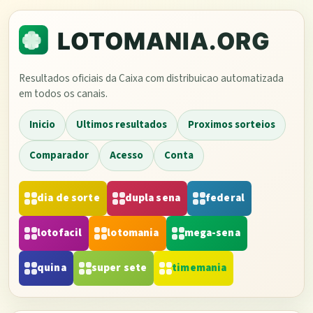
Resultados oficiais da Caixa com distribuicao automatizada
em todos os canais.
Inicio
Ultimos resultados
Proximos sorteios
Comparador
Acesso
Conta
dia de sorte
dupla sena
federal
lotofacil
lotomania
mega-sena
quina
super sete
timemania