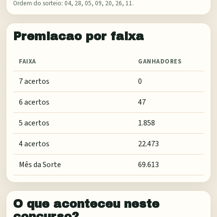
Ordem do sorteio:
04, 28, 05, 09, 20, 26, 11
.
Premiacao por faixa
FAIXA
GANHADORES
7 acertos
0
6 acertos
47
5 acertos
1.858
4 acertos
22.473
Mês da Sorte
69.613
O que aconteceu neste
concurso?